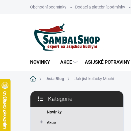
Přejít
Obchodní podmínky
Dodací a platební podmínky
na
obsah
NOVINKY
AKCE
ASIJSKÉ POTRAVINY
Domů
Asia Blog
Jak jíst koláčky Mochi
P
Kategorie
o
Přeskočit
s
kategorie
t
Novinky
r
Akce
a