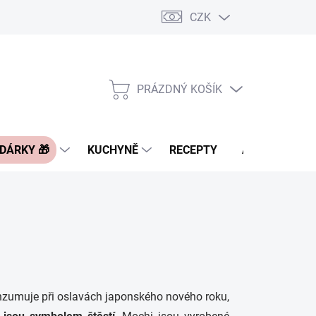
CZK
Pravidla řazení nabídek zboží
FAQ - často kladené otázky
Slevo
PRÁZDNÝ KOŠÍK
NÁKUPNÍ
KOŠÍK
 DÁRKY 🎁
KUCHYNĚ
RECEPTY
ASIA BLOG
nzumuje při oslavách japonského nového roku,