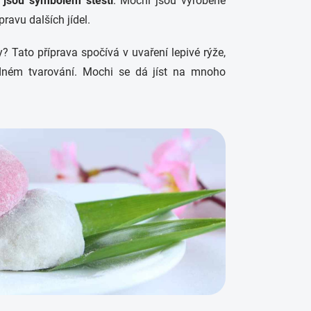
y
jsou symbolem štěstí
. Mochi jsou vyrobené
pravu dalších jídel.
? Tato příprava spočívá v uvaření lepivé rýže,
edném tvarování. Mochi se dá jíst na mnoho