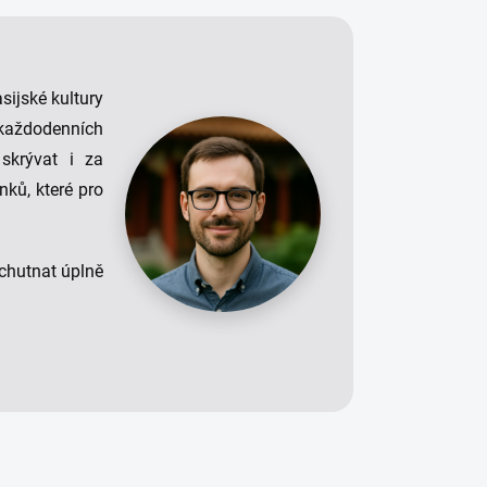
sijské kultury
a každodenních
skrývat i za
nků, které pro
 chutnat úplně