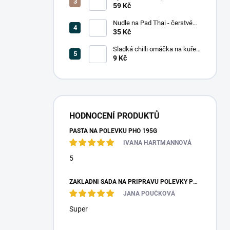
(5 mm) 375g
59 Kč
Nudle na Pad Thai - čerstvé
200g
35 Kč
Sladká chilli omáčka na kuře
14ml (jednoporcové balení)
9 Kč
HODNOCENÍ PRODUKTŮ
PASTA NA POLÉVKU PHO 195G
IVANA HARTMANNOVÁ
5
ZÁKLADNÍ SADA NA PŘÍPRAVU POLÉVKY PHO
JANA POUČKOVÁ
Super