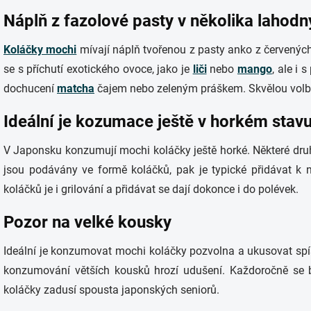
Náplň z fazolové pasty v několika lahodn
Koláčky mochi
mívají náplň tvořenou z pasty anko z červených
se s příchutí exotického ovoce, jako je
liči
nebo
mango
, ale i 
dochucení
matcha
čajem nebo zeleným práškem. Skvělou volbo
Ideální je kozumace ještě v horkém stav
V Japonsku konzumují mochi koláčky ještě horké. Některé druh
jsou podávány ve formě koláčků, pak je typické přidávat k 
koláčků je i grilování a přidávat se dají dokonce i do polévek.
Pozor na velké kousky
Ideální je konzumovat mochi koláčky pozvolna a ukusovat spíše
konzumování větších kousků hrozí udušení. Každoročně se
koláčky zadusí spousta japonských seniorů.