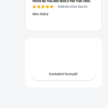
PASTA NA THAJSKÉ NUDLE PAD THAI 280G
ROMAN HUGO BALEK
Moc dobrý
Máte otázku?
Obraťte se na nás.
Kontaktní formulář