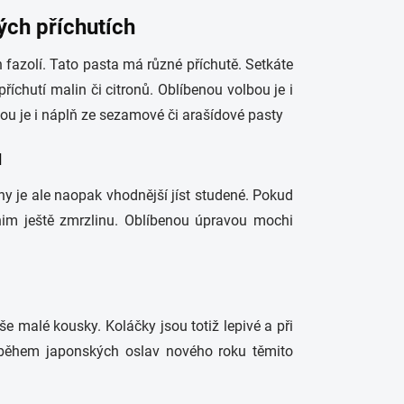
ých příchutích
 fazolí. Tato pasta má různé příchutě. Setkáte
s příchutí malin či citronů. Oblíbenou volbou je i
u je i náplň ze sezamové či arašídové pasty
u
y je ale naopak vhodnější jíst studené. Pokud
nim ještě zmrzlinu. Oblíbenou úpravou mochi
 malé kousky. Koláčky jsou totiž lepivé a při
 během japonských oslav nového roku těmito