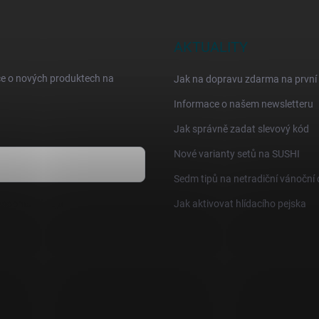
AKTUALITY
ce o nových produktech na
Jak na dopravu zdarma na první
Informace o našem newsletteru
Jak správně zadat slevový kód
Nové varianty setů na SUSHI
Sedm tipů na netradiční vánoční
sobních údajů
Jak aktivovat hlídacího pejska