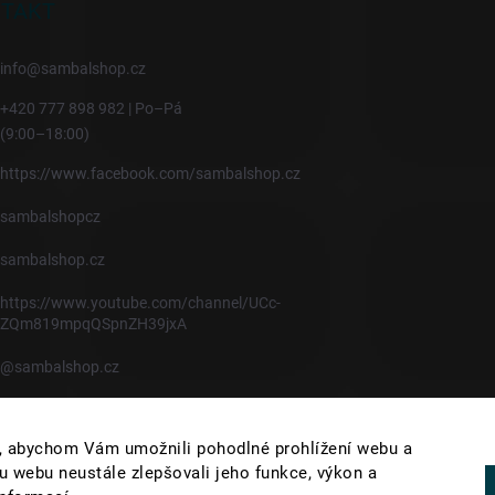
TAKT
info
@
sambalshop.cz
+420 777 898 982 | Po–Pá
(9:00–18:00)
https://www.facebook.com/sambalshop.cz
sambalshopcz
sambalshop.cz
https://www.youtube.com/channel/UCc-
ZQm819mpqQSpnZH39jxA
@sambalshop.cz
 abychom Vám umožnili pohodlné prohlížení webu a
u webu neustále zlepšovali jeho funkce, výkon a