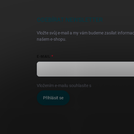
á
p
a
ODEBÍRAT NEWSLETTER
t
í
Vložte svůj e-mail a my vám budeme zasílat informa
našem e-shopu.
E-MAIL
Vložením e-mailu souhlasíte s
podmínkami ochrany o
Přihlásit se