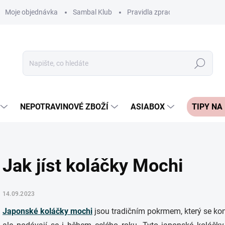
Moje objednávka
Sambal Klub
Pravidla zpracování recenzí
Hledat
NEPOTRAVINOVÉ ZBOŽÍ
ASIABOX
TIPY NA
Jak jíst koláčky Mochi
14.09.2023
Japonské koláčky
mochi
jsou tradičním pokrmem, který se ko