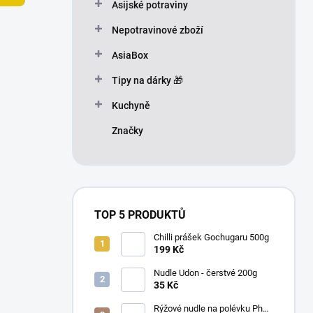
n
Asijské potraviny
n
Nepotravinové zboží
í
p
AsiaBox
a
n
Tipy na dárky 🎁
e
Kuchyně
l
Značky
TOP 5 PRODUKTŮ
Chilli prášek Gochugaru 500g
199 Kč
Nudle Udon - čerstvé 200g
35 Kč
Rýžové nudle na polévku Pho