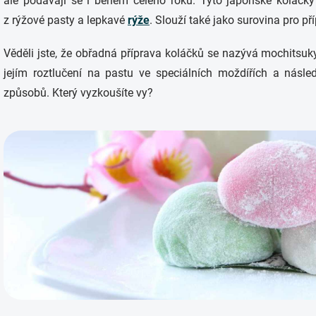
ale podávají se i během celého roku. Tyto japonské koláčk
z rýžové pasty a lepkavé
rýže
. Slouží také jako surovina pro pří
Věděli jste, že obřadná příprava koláčků se nazývá mochitsuky
jejím roztlučení na pastu ve speciálních moždířích a násl
způsobů. Který vyzkoušíte vy?