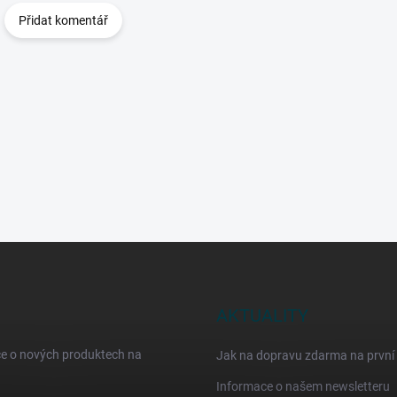
Přidat komentář
AKTUALITY
ce o nových produktech na
Jak na dopravu zdarma na první
Informace o našem newsletteru