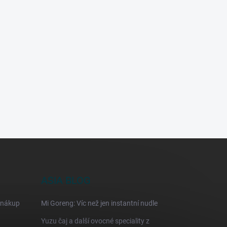
ASIA BLOG
 nákup
Mi Goreng: Víc než jen instantní nudle
Yuzu čaj a další ovocné speciality z