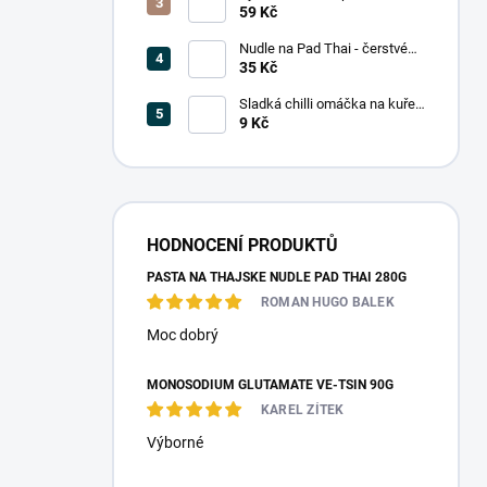
(5 mm) 375g
59 Kč
Nudle na Pad Thai - čerstvé
200g
35 Kč
Sladká chilli omáčka na kuře
14ml (jednoporcové balení)
9 Kč
HODNOCENÍ PRODUKTŮ
PASTA NA THAJSKÉ NUDLE PAD THAI 280G
ROMAN HUGO BALEK
Moc dobrý
MONOSODIUM GLUTAMATE VE-TSIN 90G
KAREL ZÍTEK
Výborné