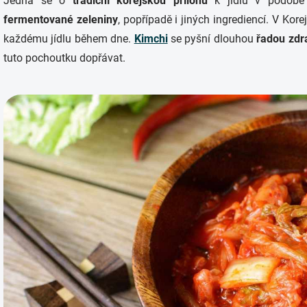
Jedná se o
tradiční korejskou přílohu
k jídlu v podobě
fermentované zeleniny
, popřípadě i jiných ingrediencí. V Kore
každému jídlu během dne.
Kimchi
se pyšní dlouhou
řadou zdr
tuto pochoutku dopřávat.