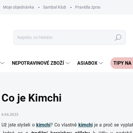
Moje objednávka
Sambal Klub
Pravidla zpracování recenzí
Hledat
NEPOTRAVINOVÉ ZBOŽÍ
ASIABOX
TIPY NA
Co je Kimchi
6.06.2023
Už jste slyšeli o
kimchi
? Co vlastně
kimchi
je a proč se vyplat