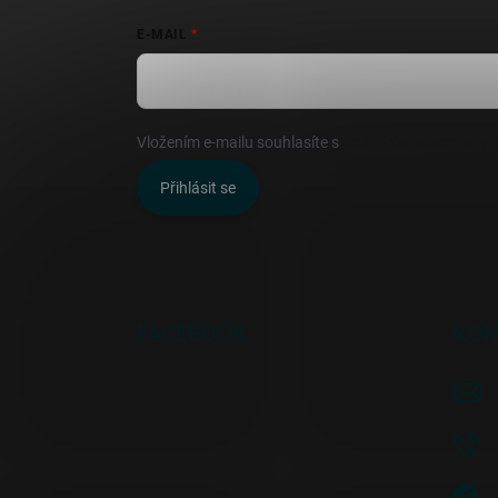
E-MAIL
Vložením e-mailu souhlasíte s
podmínkami ochrany o
Přihlásit se
FACEBOOK
KON