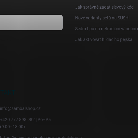
Jak správně zadat slevový kód
Nové varianty setů na SUSHI
Sedm tipů na netradiční vánoční
sobních údajů
Jak aktivovat hlídacího pejska
TAKT
info
@
sambalshop.cz
+420 777 898 982 | Po–Pá
(9:00–18:00)
https://www.facebook.com/sambalshop.cz