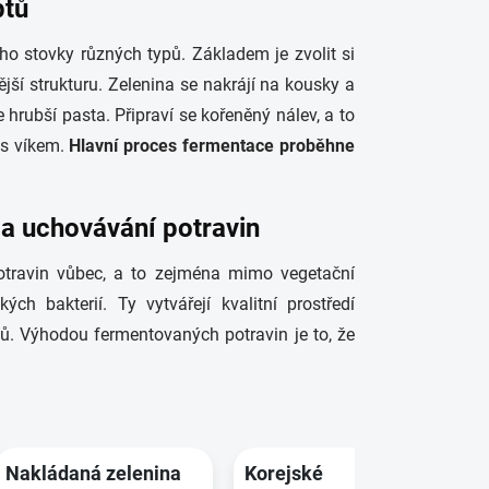
ptů
u ho stovky různých typů. Základem je zvolit si
ější strukturu. Zelenina se nakrájí na kousky a
e hrubší pasta. Připraví se kořeněný nálev, a to
 s víkem.
Hlavní proces fermentace proběhne
 a uchovávání potravin
otravin vůbec, a to zejména mimo vegetační
ých bakterií. Ty vytvářejí kvalitní prostředí
bů. Výhodou fermentovaných potravin je to, že