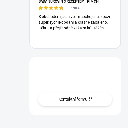
SADA SUROVIN S RECEPTEM | KIMCHI
LENKA
S obchodem jsem velmi spokojená, zboží
super, rychlé dodání a krásné zabaleno.
Děkuji a přeji hodně zákazníků. Těším...
Máte otázku?
Obraťte se na nás.
Kontaktní formulář