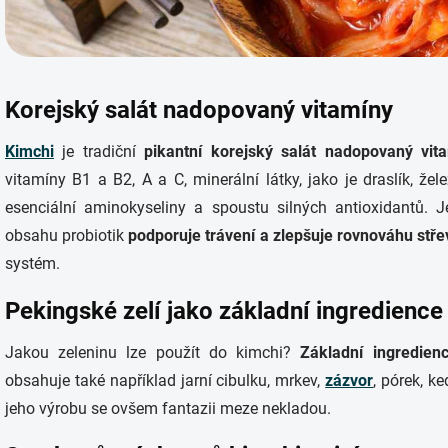
Korejský salát nadopovaný vitamíny
Kimchi
je tradiční
pikantní korejský salát nadopovaný vit
vitamíny B1 a B2, A a C, minerální látky, jako je draslík, že
esenciální aminokyseliny a spoustu silných antioxidantů. J
obsahu probiotik
podporuje trávení a zlepšuje rovnováhu stře
systém.
Pekingské zelí jako základní ingredience
Jakou zeleninu lze použít do kimchi?
Základní ingredien
obsahuje také například jarní cibulku, mrkev,
zázvor
, pórek, k
jeho výrobu se ovšem fantazii meze nekladou.