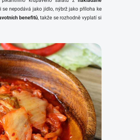
 pikantního křupavého salátu z
nakládané
ji se nepodává jako jídlo, nýbrž jako příloha ke
avotních benefitů
, takže se rozhodně vyplatí si