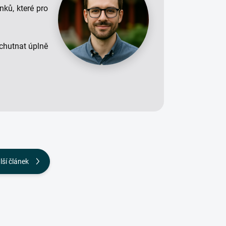
nků, které pro
 chutnat úplně
lší článek