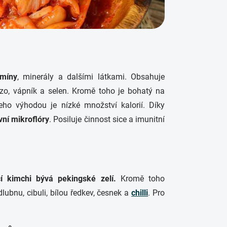
amíny
, minerály a dalšími látkami. Obsahuje
lezo, vápník a selen. Kromě toho je bohatý na
eho výhodou je nízké množství kalorií. Díky
vní mikroflóry
. Posiluje činnost sice a imunitní
cí kimchi bývá pekingské zelí.
Kromě toho
edlubnu, cibuli, bílou ředkev, česnek a
chilli
. Pro