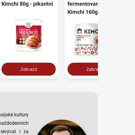
sijské kultury
a každodenních
skrývat i za