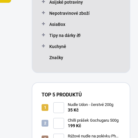
n
Asijské potraviny
n
Nepotravinové zboží
í
p
AsiaBox
a
n
Tipy na dárky 🎁
e
Kuchyně
l
Značky
TOP 5 PRODUKTŮ
Nudle Udon - čerstvé 200g
35 Kč
Chilli prášek Gochugaru 500g
199 Kč
Rýžové nudle na polévku Pho