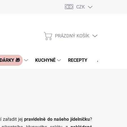
CZK
Pravidla řazení nabídek zboží
FAQ - často kladené otázky
Slevo
PRÁZDNÝ KOŠÍK
NÁKUPNÍ
KOŠÍK
 DÁRKY 🎁
KUCHYNĚ
RECEPTY
ASIA BLOG
í zařadit jej
pravidelně do našeho jídelníčku
?