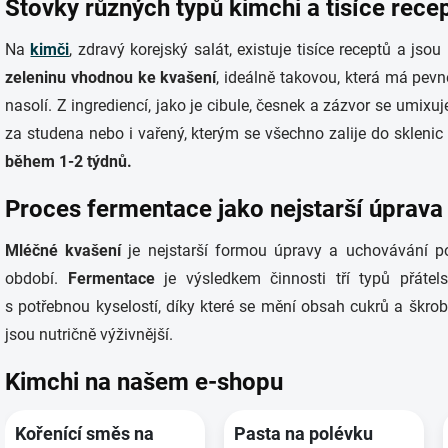
Stovky různých typů kimchi a tisíce rece
Na
kimči
, zdravý korejský salát, existuje tisíce receptů a jso
zeleninu vhodnou ke kvašení
, ideálně takovou, která má pevn
nasolí. Z ingrediencí, jako je cibule, česnek a zázvor se umixuj
za studena nebo i vařený, kterým se všechno zalije do sklenic
během 1-2 týdnů.
Proces fermentace jako nejstarší úprava
Mléčné kvašení
je nejstarší formou úpravy a uchovávání p
období.
Fermentace
je výsledkem činnosti tří typů přátelsk
s potřebnou kyselostí, díky které se mění obsah cukrů a škro
jsou nutričně výživnější.
Kimchi na našem e-shopu