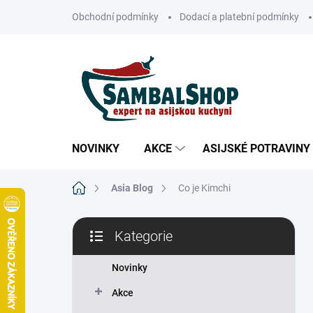
Přejít
Obchodní podmínky
Dodací a platební podmínky
na
obsah
NOVINKY
AKCE
ASIJSKÉ POTRAVINY
Domů
Asia Blog
Co je Kimchi
P
Kategorie
o
Přeskočit
s
kategorie
t
Novinky
r
Akce
a