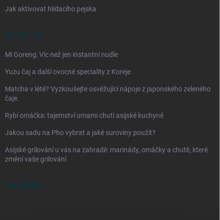
Jak aktivovat hlídacího pejska
ASIA BLOG
Mi Goreng: Víc než jen instantní nudle
Yuzu čaj a další ovocné speciality z Koreje
Matcha v létě? Vyzkoušejte osvěžující nápoje z japonského zeleného
čaje.
Rybí omáčka: tajemství umami chuti asijské kuchyně
Jakou sadu na Pho vybrat a jaké suroviny použít?
Asijské grilování u vás na zahradě: marinády, omáčky a chutě, které
změní vaše grilování
FACEBOOK