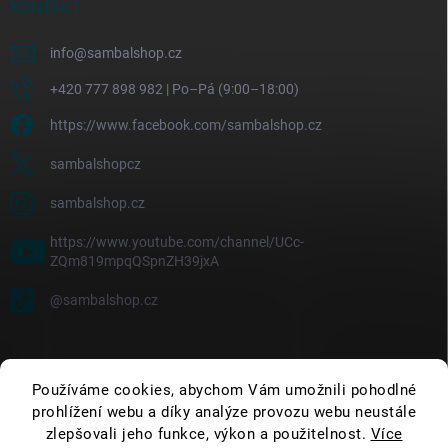
KONTAKT
info
@
sambalshop.cz
+420 777 898 982 | Po–Pá (9:00–18:00)
https://www.facebook.com/sambalshop.cz
sambalshopcz
sambalshop.cz
https://www.youtube.com/channel/UCc-
ZQm819mpqQSpnZH39jxA
@sambalshop.cz
Používáme cookies, abychom Vám umožnili pohodlné
prohlížení webu a díky analýze provozu webu neustále
zlepšovali jeho funkce, výkon a použitelnost.
Více