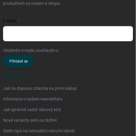
produktech na našem e-shopu.
E-MAIL
Vložením e-mailu souhlasíte s
podmínkami ochrany osobních údajů
Přihlásit se
AKTUALITY
Jak na dopravu zdarma na první nákup
Informace o našem newsletteru
Jak správně zadat slevový kód
Nové varianty setů na SUSHI
Sedm tipů na netradiční vánoční dárek