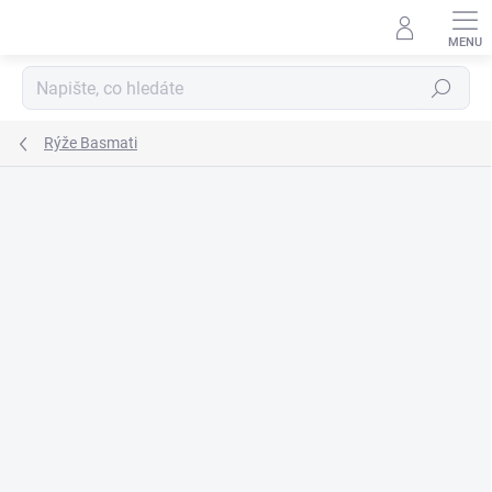
Přejít
na
obsah
Hledat
Rýže Basmati