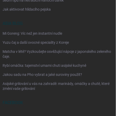
Sedm tipů na netradiční vánoční dárek
Jak aktivovat hlídacího pejska
ASIA BLOG
Mi Goreng: Víc než jen instantní nudle
Yuzu čaj a další ovocné speciality z Koreje
Matcha v létě? Vyzkoušejte osvěžující nápoje z japonského zeleného
čaje.
Rybí omáčka: tajemství umami chuti asijské kuchyně
Jakou sadu na Pho vybrat a jaké suroviny použít?
Asijské grilování u vás na zahradě: marinády, omáčky a chutě, které
změní vaše grilování
FACEBOOK