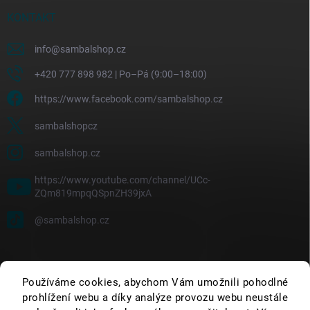
KONTAKT
info
@
sambalshop.cz
+420 777 898 982 | Po–Pá (9:00–18:00)
https://www.facebook.com/sambalshop.cz
sambalshopcz
sambalshop.cz
https://www.youtube.com/channel/UCc-
ZQm819mpqQSpnZH39jxA
@sambalshop.cz
Používáme cookies, abychom Vám umožnili pohodlné
prohlížení webu a díky analýze provozu webu neustále