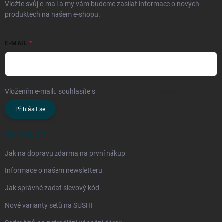
Vložte svůj e-mail a my vám budeme zasílat informace o nových
produktech na našem e-shopu.
E-MAIL
Vložením e-mailu souhlasíte s
podmínkami ochrany osobních údajů
Přihlásit se
AKTUALITY
Jak na dopravu zdarma na první nákup
Informace o našem newsletteru
Jak správně zadat slevový kód
Nové varianty setů na SUSHI