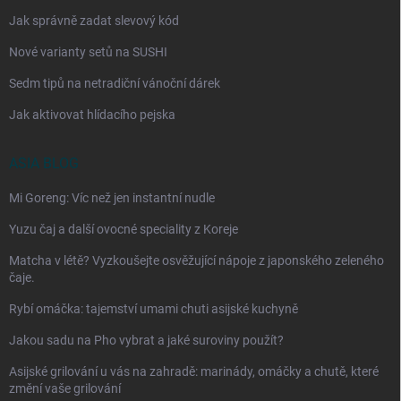
Jak správně zadat slevový kód
Nové varianty setů na SUSHI
Sedm tipů na netradiční vánoční dárek
Jak aktivovat hlídacího pejska
ASIA BLOG
Mi Goreng: Víc než jen instantní nudle
Yuzu čaj a další ovocné speciality z Koreje
Matcha v létě? Vyzkoušejte osvěžující nápoje z japonského zeleného
čaje.
Rybí omáčka: tajemství umami chuti asijské kuchyně
Jakou sadu na Pho vybrat a jaké suroviny použít?
Asijské grilování u vás na zahradě: marinády, omáčky a chutě, které
změní vaše grilování