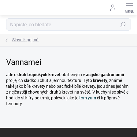
Přejít
na
obsah
Hledat
Slovník pojmů
Vannamei
Jde o
druh tropických krevet
oblíbených v
asijské gastronomii
pro jejich sladkou chuť a jemnou texturu. Tyto
krevety
, známé
také jako bílé krevety nebo pacifické bílé krevety, jsou dnes jedním
z nejčastěji chovaných druhů krevet na světě. V kuchyni se skvěle
hodí do stir-fry pokrmů, polévek jako je
tom yum
či k přípravě
tempury.
Z