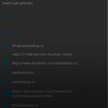
změní vaše grilování
FACEBOOK
KONTAKT
info
@
sambalshop.cz
+420 777 898 982 | Po–Pá (9:00–18:00)
https://www.facebook.com/sambalshop.cz
sambalshopcz
sambalshop.cz
https://www.youtube.com/channel/UCc-
ZQm819mpqQSpnZH39jxA
@sambalshop.cz