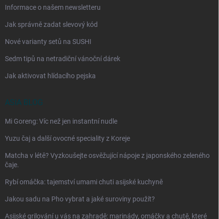
Informace o našem newsletteru
Jak správně zadat slevový kód
Nové varianty setů na SUSHI
Sedm tipů na netradiční vánoční dárek
Jak aktivovat hlídacího pejska
ASIA BLOG
Mi Goreng: Víc než jen instantní nudle
Yuzu čaj a další ovocné speciality z Koreje
Matcha v létě? Vyzkoušejte osvěžující nápoje z japonského zeleného
čaje.
Rybí omáčka: tajemství umami chuti asijské kuchyně
Jakou sadu na Pho vybrat a jaké suroviny použít?
Asijské grilování u vás na zahradě: marinády, omáčky a chutě, které