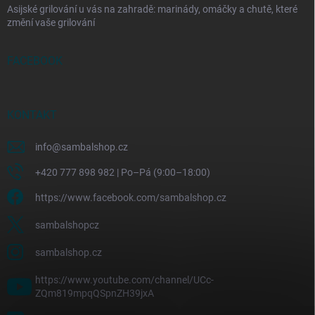
Asijské grilování u vás na zahradě: marinády, omáčky a chutě, které
změní vaše grilování
FACEBOOK
KONTAKT
info
@
sambalshop.cz
+420 777 898 982 | Po–Pá (9:00–18:00)
https://www.facebook.com/sambalshop.cz
sambalshopcz
sambalshop.cz
https://www.youtube.com/channel/UCc-
ZQm819mpqQSpnZH39jxA