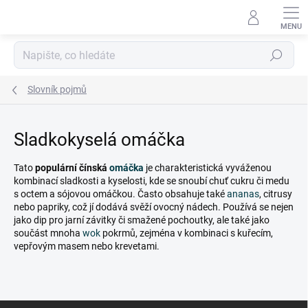
Přejít
na
obsah
Hledat
Slovník pojmů
Sladkokyselá omáčka
Tato
populární čínská
omáčka
je charakteristická vyváženou
kombinací sladkosti a kyselosti, kde se snoubí chuť cukru či medu
s octem a sójovou omáčkou. Často obsahuje také
ananas
, citrusy
nebo papriky, což jí dodává svěží ovocný nádech. Používá se nejen
jako dip pro jarní závitky či smažené pochoutky, ale také jako
součást mnoha
wok
pokrmů, zejména v kombinaci s kuřecím,
vepřovým masem nebo krevetami.
Z