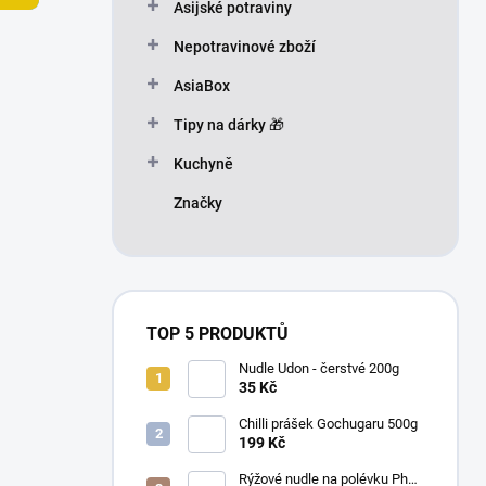
n
Asijské potraviny
n
Nepotravinové zboží
í
p
AsiaBox
a
n
Tipy na dárky 🎁
e
Kuchyně
l
Značky
TOP 5 PRODUKTŮ
Nudle Udon - čerstvé 200g
35 Kč
Chilli prášek Gochugaru 500g
199 Kč
Rýžové nudle na polévku Pho