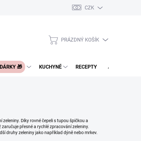
CZK
Pravidla řazení nabídek zboží
FAQ - často kladené otázky
Slevo
PRÁZDNÝ KOŠÍK
NÁKUPNÍ
KOŠÍK
 DÁRKY 🎁
KUCHYNĚ
RECEPTY
ASIA BLOG
í zeleniny. Díky rovné čepeli s tupou špičkou a
ž zaručuje přesné a rychlé zpracování zeleniny.
tvrdší druhy zeleniny jako například dýně nebo mrkev.