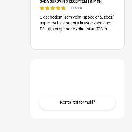
SADA SUROVIN S RECEPTEM | KIMCHI
LENKA
S obchodem jsem velmi spokojená, zboží
super, rychlé dodání a krásné zabaleno.
Děkuji a přeji hodně zákazníků. Těším...
Máte otázku?
Obraťte se na nás.
Kontaktní formulář