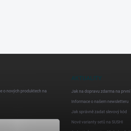
AKTUALITY
ce o nových produktech na
Jak na dopravu zdarma na první
Informace o našem newsletteru
Jak správně zadat slevový kód
Nové varianty setů na SUSHI