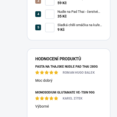
(5 mm) 375g
59 Kč
Nudle na Pad Thai - čerstvé
200g
35 Kč
Sladká chilli omáčka na kuře
14ml (jednoporcové balení)
9 Kč
HODNOCENÍ PRODUKTŮ
PASTA NA THAJSKÉ NUDLE PAD THAI 280G
ROMAN HUGO BALEK
Moc dobrý
MONOSODIUM GLUTAMATE VE-TSIN 90G
KAREL ZÍTEK
Výborné