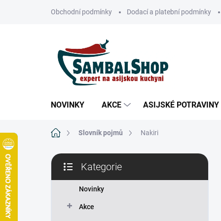
Přejít
Obchodní podmínky
Dodací a platební podmínky
na
obsah
NOVINKY
AKCE
ASIJSKÉ POTRAVINY
Domů
Slovník pojmů
Nakiri
P
Kategorie
o
Přeskočit
s
kategorie
t
Novinky
r
Akce
a