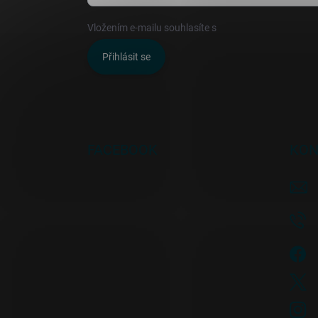
Vložením e-mailu souhlasíte s
podmínkami ochrany o
Přihlásit se
FACEBOOK
KON