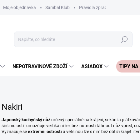
Moje objednávka
Sambal Klub
Pravidla zpracování recenzí
Hledat
NEPOTRAVINOVÉ ZBOŽÍ
ASIABOX
TIPY NA
Nakiri
Japonský kuchyňský nůž
určený speciálně na krájení, sekání a plátkován
širšímu ostří umožňuje vertikální řez bez nutnosti táhnout nůž vpřed, co
Vyznačuje se
extrémní ostrostí
a většinou lze s ním bez obtíží krájet i 