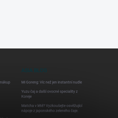
ASIA BLOG
 nákup
Mi Goreng: Víc než jen instantní nudle
Yuzu čaj a další ovocné speciality z
Koreje
Matcha v létě? Vyzkoušejte osvěžující
nápoje z japonského zeleného čaje.