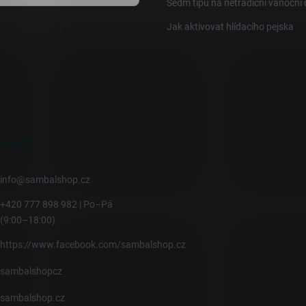
Sedm tipů na netradiční vánoční
sobních údajů
Jak aktivovat hlídacího pejska
TAKT
info
@
sambalshop.cz
+420 777 898 982 | Po–Pá
(9:00–18:00)
https://www.facebook.com/sambalshop.cz
sambalshopcz
sambalshop.cz