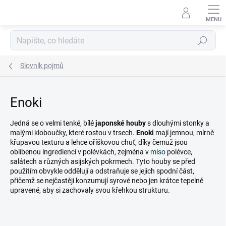
Přejít
na
obsah
Hledat
Slovník pojmů
Enoki
Jedná se o velmi tenké, bílé
japonské houby
s dlouhými stonky a
malými kloboučky, které rostou v trsech.
Enoki
mají jemnou, mírně
křupavou texturu a lehce oříškovou chuť, díky čemuž jsou
oblíbenou ingrediencí v polévkách, zejména v
miso
polévce,
salátech a různých asijských pokrmech. Tyto houby se před
použitím obvykle oddělují a odstraňuje se jejich spodní část,
přičemž se nejčastěji konzumují syrové nebo jen krátce tepelně
upravené, aby si zachovaly svou křehkou strukturu.