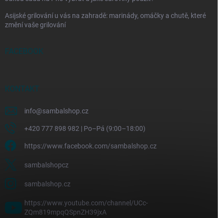
Asijské grilování u vás na zahradě: marinády, omáčky a chutě, které
změní vaše grilování
FACEBOOK
KONTAKT
info
@
sambalshop.cz
+420 777 898 982 | Po–Pá (9:00–18:00)
https://www.facebook.com/sambalshop.cz
sambalshopcz
sambalshop.cz
https://www.youtube.com/channel/UCc-
ZQm819mpqQSpnZH39jxA