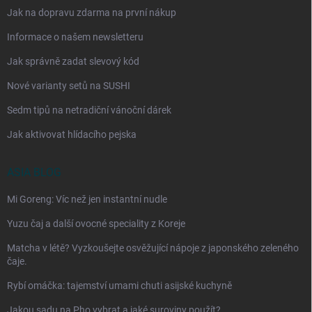
Jak na dopravu zdarma na první nákup
Informace o našem newsletteru
Jak správně zadat slevový kód
Nové varianty setů na SUSHI
Sedm tipů na netradiční vánoční dárek
Jak aktivovat hlídacího pejska
ASIA BLOG
Mi Goreng: Víc než jen instantní nudle
Yuzu čaj a další ovocné speciality z Koreje
Matcha v létě? Vyzkoušejte osvěžující nápoje z japonského zeleného
čaje.
Rybí omáčka: tajemství umami chuti asijské kuchyně
Jakou sadu na Pho vybrat a jaké suroviny použít?