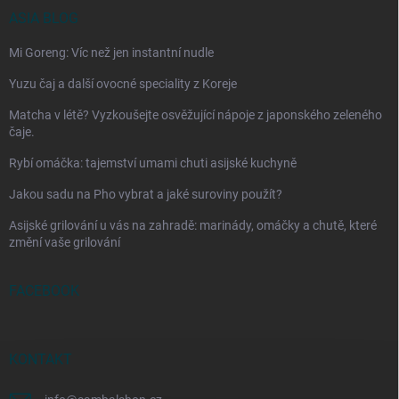
ASIA BLOG
Mi Goreng: Víc než jen instantní nudle
Yuzu čaj a další ovocné speciality z Koreje
Matcha v létě? Vyzkoušejte osvěžující nápoje z japonského zeleného
čaje.
Rybí omáčka: tajemství umami chuti asijské kuchyně
Jakou sadu na Pho vybrat a jaké suroviny použít?
Asijské grilování u vás na zahradě: marinády, omáčky a chutě, které
změní vaše grilování
FACEBOOK
KONTAKT