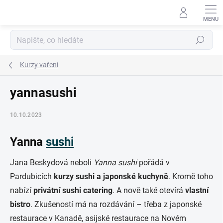
Přejít
na
obsah
Hledat
Kurzy vaření
yannasushi
10.10.2023
Yanna
sushi
Jana Beskydová neboli
Yanna sushi
pořádá v
Pardubicích
kurzy sushi a japonské kuchyně
. Kromě toho
nabízí
privátní sushi catering
. A nově také otevírá
vlastní
bistro
. Zkušeností má na rozdávání – třeba z japonské
restaurace v Kanadě, asijské restaurace na Novém