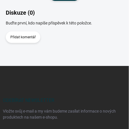
Diskuze (0)
Buďte první, kdo napíše příspěvek k této položce.
Přidat komentář
Z
á
p
a
t
í
ODEBÍRAT NEWSLETTER
Vložte svůj e-mail a my vám budeme zasílat informace o nových
produktech na našem e-shopu.