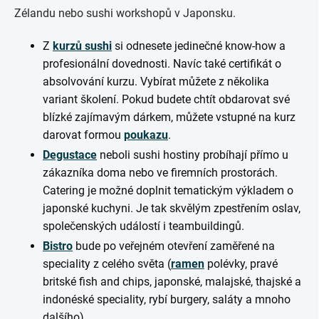
Zélandu nebo sushi workshopů v Japonsku.
Z
kurzů sushi
si odnesete jedinečné know-how a
profesionální dovednosti. Navíc také certifikát o
absolvování kurzu. Vybírat můžete z několika
variant školení. Pokud budete chtít obdarovat své
blízké zajímavým dárkem, můžete vstupné na kurz
darovat formou
poukazu
.
Degustace
neboli sushi hostiny probíhají přímo u
zákazníka doma nebo ve firemních prostorách.
Catering je možné doplnit tematickým výkladem o
japonské kuchyni. Je tak skvělým zpestřením oslav,
společenských událostí i teambuildingů.
Bistro
bude po veřejném otevření zaměřené na
speciality z celého světa (
ramen
polévky, pravé
britské fish and chips, japonské, malajské, thajské a
indonéské speciality, rybí burgery, saláty a mnoho
dalšího).