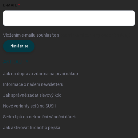
E-MAIL
Vložením e-mailu souhlasíte s
podmínkami ochrany osobních údajů
Přihlásit se
AKTUALITY
Jak na dopravu zdarma na první nákup
Informace o našem newsletteru
Jak správně zadat slevový kód
Nové varianty setů na SUSHI
Sedm tipů na netradiční vánoční dárek
Jak aktivovat hlídacího pejska