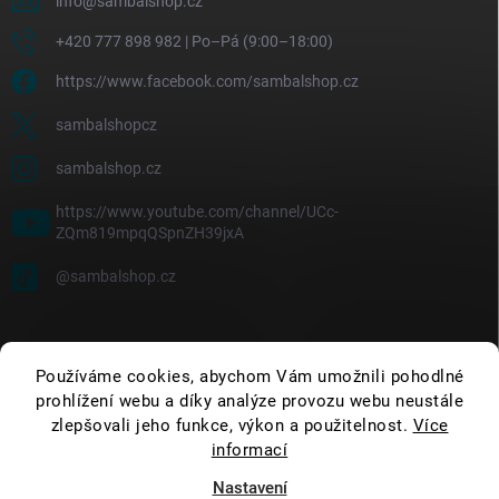
info
@
sambalshop.cz
+420 777 898 982 | Po–Pá (9:00–18:00)
https://www.facebook.com/sambalshop.cz
sambalshopcz
sambalshop.cz
https://www.youtube.com/channel/UCc-
ZQm819mpqQSpnZH39jxA
@sambalshop.cz
Používáme cookies, abychom Vám umožnili pohodlné
prohlížení webu a díky analýze provozu webu neustále
zlepšovali jeho funkce, výkon a použitelnost.
Více
informací
Nastavení
Copyright 2026
SambalShop
. Všechna práva vyhrazena.
Upravit nastavení