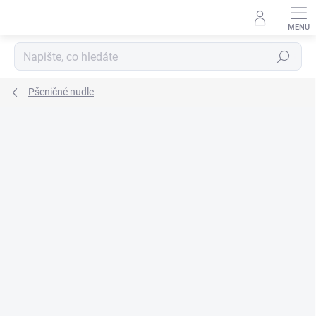
Přejít
na
obsah
Hledat
Pšeničné nudle