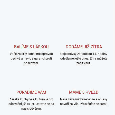
BALÍME S LÁSKOU
DODÁME JIŽ ZÍTRA
Vaše zásilky zabalíme opravdu
Objednávky zadané do 14. hodiny
pečlivě a navíc s garancí proti
odešleme ještě dnes. Zítra můžete
poškození.
začít vařit.
PORADÍME VÁM
MÁME 5 HVĚZD
Asijská kuchyně a kultura je pro
Naše zákaznické recenze a ohlasy
nás vášní již 15 let. Obraťte se na
hovoří za vše. Přesvědčte se sami.
nás s důvěrou.