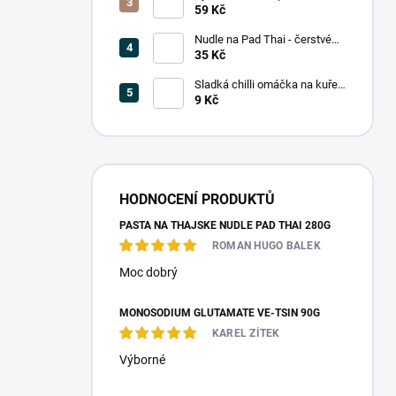
(5 mm) 375g
59 Kč
Nudle na Pad Thai - čerstvé
200g
35 Kč
Sladká chilli omáčka na kuře
14ml (jednoporcové balení)
9 Kč
HODNOCENÍ PRODUKTŮ
PASTA NA THAJSKÉ NUDLE PAD THAI 280G
ROMAN HUGO BALEK
Moc dobrý
MONOSODIUM GLUTAMATE VE-TSIN 90G
KAREL ZÍTEK
Výborné