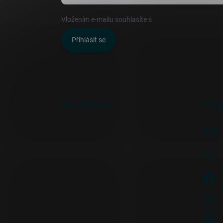
Vložením e-mailu souhlasíte s
podmínkami ochrany o
Přihlásit se
FACEBOOK
KON