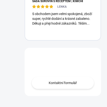
SADA SUROVIN S RECEPTEM | KIMCHI
LENKA
S obchodem jsem velmi spokojená, zboží
super, rychlé dodání a krásné zabaleno.
Děkuji a přeji hodně zákazníků. Těším...
Máte otázku?
Obraťte se na nás.
Kontaktní formulář