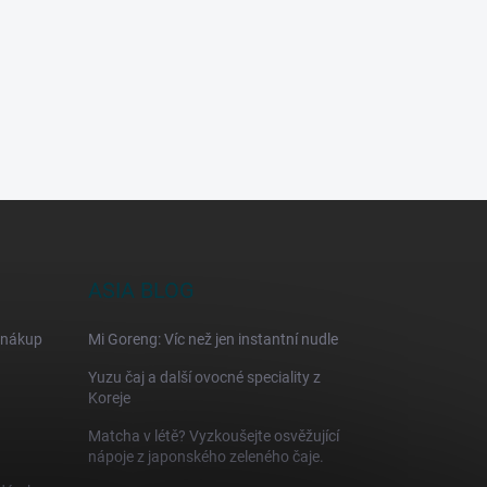
ASIA BLOG
 nákup
Mi Goreng: Víc než jen instantní nudle
Yuzu čaj a další ovocné speciality z
Koreje
Matcha v létě? Vyzkoušejte osvěžující
nápoje z japonského zeleného čaje.