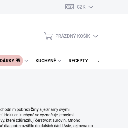
CZK
Pravidla řazení nabídek zboží
FAQ - často kladené otázky
Slevo
PRÁZDNÝ KOŠÍK
NÁKUPNÍ
KOŠÍK
 DÁRKY 🎁
KUCHYNĚ
RECEPTY
ASIA BLOG
východním pobřeží
Číny
a je známý svými
cí. Hokkien kuchyně se vyznačuje jemnými
y, které zdůrazňují čerstvost surovin. Mnoho
 diaspoře rozšířilo do dalších částí Asie, zejména do