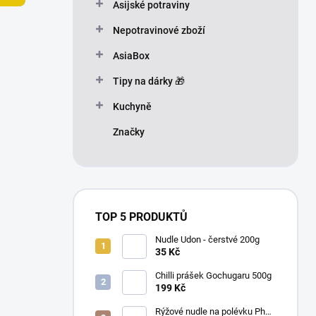
n
Asijské potraviny
n
Nepotravinové zboží
í
p
AsiaBox
a
n
Tipy na dárky 🎁
e
Kuchyně
l
Značky
TOP 5 PRODUKTŮ
Nudle Udon - čerstvé 200g
35 Kč
Chilli prášek Gochugaru 500g
199 Kč
Rýžové nudle na polévku Pho