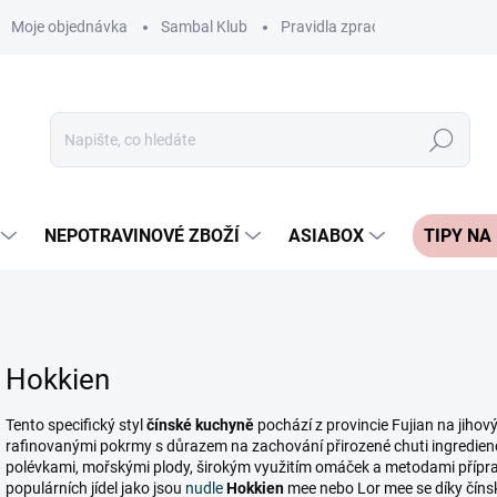
Moje objednávka
Sambal Klub
Pravidla zpracování recenzí
Hledat
NEPOTRAVINOVÉ ZBOŽÍ
ASIABOX
TIPY NA
Hokkien
Tento specifický styl
čínské kuchyně
pochází z provincie Fujian na jiho
rafinovanými pokrmy s důrazem na zachování přirozené chuti ingredien
polévkami, mořskými plody, širokým využitím omáček a metodami příprav
populárních jídel jako jsou
nudle
Hokkien
mee nebo Lor mee se díky čínské