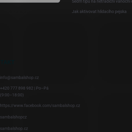
Sedm tipů na netradiční vánoční
sobních údajů
Jak aktivovat hlídacího pejska
TAKT
info
@
sambalshop.cz
+420 777 898 982 | Po–Pá
(9:00–18:00)
https://www.facebook.com/sambalshop.cz
sambalshopcz
sambalshop.cz