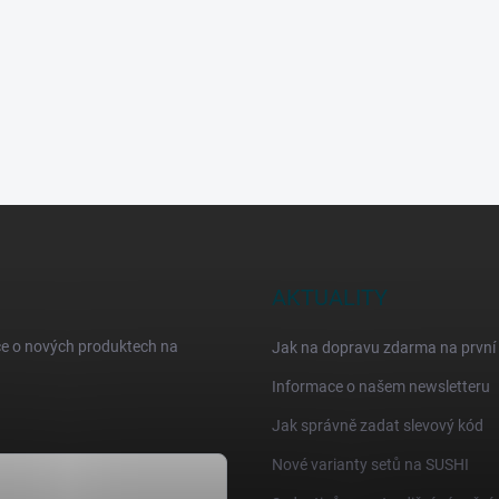
AKTUALITY
ce o nových produktech na
Jak na dopravu zdarma na první
Informace o našem newsletteru
Jak správně zadat slevový kód
Nové varianty setů na SUSHI