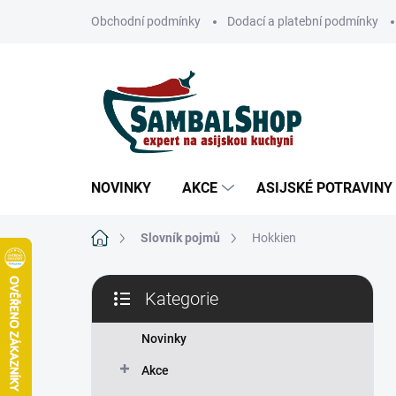
Přejít
Obchodní podmínky
Dodací a platební podmínky
na
obsah
NOVINKY
AKCE
ASIJSKÉ POTRAVINY
Domů
Slovník pojmů
Hokkien
P
Kategorie
o
Přeskočit
s
kategorie
t
Novinky
r
Akce
a