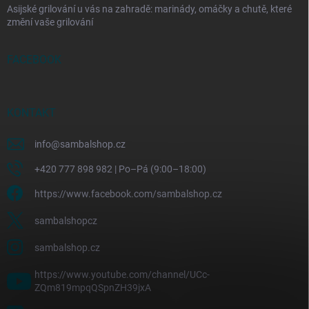
Asijské grilování u vás na zahradě: marinády, omáčky a chutě, které
změní vaše grilování
FACEBOOK
KONTAKT
info
@
sambalshop.cz
+420 777 898 982 | Po–Pá (9:00–18:00)
https://www.facebook.com/sambalshop.cz
sambalshopcz
sambalshop.cz
https://www.youtube.com/channel/UCc-
ZQm819mpqQSpnZH39jxA