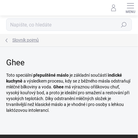
Přejít
na
obsah
Hledat
Slovník pojmů
Ghee
Toto speciální
přepuštěné máslo
je základní součástí
indické
kuchyně
a výsledkem procesu, kdy se z běžného másla odstraňují
mléčné bílkoviny a voda.
Ghee
má výraznou oříškovou chuť,
vysoký kouřový bod, a proto je ideální pro smažení a restování při
vysokých teplotách. Díky odstranění mléčných složek je
trvanlivější než klasické máslo a je vhodné i pro osoby s lehkou
laktózovou intolerancí.
Z