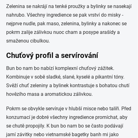
Zelenina se nakrájí na tenké proužky a bylinky se nasekají
nahrubo. Všechny ingredience se pak vrství do misky -
nejprve nudle, pak maso, zelenina, bylinky a nakonec se
pokrm zalije zálivkou nuoc cham a posype arašídy a
smaženou cibulkou.
Chuťový profil a servírování
Bun bo nam bo nabízí komplexní chuťový zážitek.
Kombinuje v sobě sladké, slané, kyselé a pikantní tóny.
Svěží chuť zeleniny a bylinek kontrastuje s bohatou chutí
hovězího masa a aromatickou zálivkou.
Pokrm se obvykle servíruje v hlubší misce nebo talíři. Před
konzumací je dobré všechny ingredience promíchat, aby
se chutě propojily. K bun bo nam bo se často podávají
jarní závitky nebo vietnamské bagetky banh mi jako