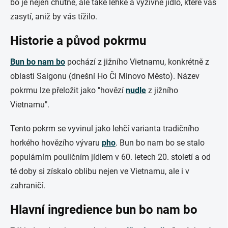
bo je nejen chutné, ale také lehké a výživné jídlo, které vás
zasytí, aniž by vás tížilo.
Historie a původ pokrmu
Bun bo nam bo
pochází z jižního Vietnamu, konkrétně z
oblasti Saigonu (dnešní Ho Či Minovo Město). Název
pokrmu lze přeložit jako "hovězí
nudle
z jižního
Vietnamu".
Tento pokrm se vyvinul jako lehčí varianta tradičního
horkého hovězího vývaru
pho
. Bun bo nam bo se stalo
populárním pouličním jídlem v 60. letech 20. století a od
té doby si získalo oblibu nejen ve Vietnamu, ale i v
zahraničí.
Hlavní ingredience bun bo nam bo