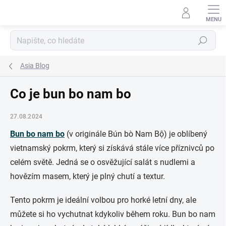
Přejít
na
obsah
Hledat
Asia Blog
Co je bun bo nam bo
27.08.2024
Bun bo nam bo
(v originále Bún bò Nam Bộ) je oblíbený
vietnamský pokrm, který si získává stále více příznivců po
celém světě. Jedná se o osvěžující salát s nudlemi a
hovězím masem, který je plný chutí a textur.
Tento pokrm je ideální volbou pro horké letní dny, ale
můžete si ho vychutnat kdykoliv během roku. Bun bo nam