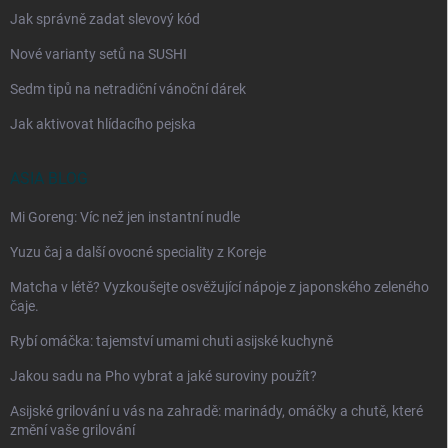
Jak správně zadat slevový kód
Nové varianty setů na SUSHI
Sedm tipů na netradiční vánoční dárek
Jak aktivovat hlídacího pejska
ASIA BLOG
Mi Goreng: Víc než jen instantní nudle
Yuzu čaj a další ovocné speciality z Koreje
Matcha v létě? Vyzkoušejte osvěžující nápoje z japonského zeleného
čaje.
Rybí omáčka: tajemství umami chuti asijské kuchyně
Jakou sadu na Pho vybrat a jaké suroviny použít?
Asijské grilování u vás na zahradě: marinády, omáčky a chutě, které
změní vaše grilování