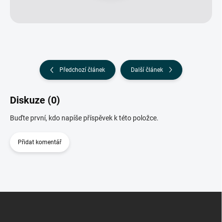
Předchozí článek
Další článek
Diskuze (0)
Buďte první, kdo napíše příspěvek k této položce.
Přidat komentář
Z
á
p