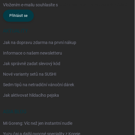
Vložením e-mailu souhlasíte s
podmínkami ochrany osobních údajů
Přihlásit se
AKTUALITY
Jak na dopravu zdarma na první nákup
Informace o našem newsletteru
Jak správně zadat slevový kód
Nové varianty setů na SUSHI
Sedm tipů na netradiční vánoční dárek
Jak aktivovat hlídacího pejska
ASIA BLOG
Mi Goreng: Víc než jen instantní nudle
Yuzu čaj a další ovocné speciality z Koreje