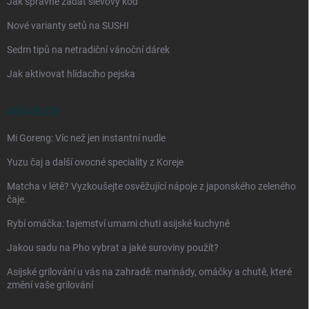
Jak správně zadat slevový kód
Nové varianty setů na SUSHI
Sedm tipů na netradiční vánoční dárek
Jak aktivovat hlídacího pejska
ASIA BLOG
Mi Goreng: Víc než jen instantní nudle
Yuzu čaj a další ovocné speciality z Koreje
Matcha v létě? Vyzkoušejte osvěžující nápoje z japonského zeleného
čaje.
Rybí omáčka: tajemství umami chuti asijské kuchyně
Jakou sadu na Pho vybrat a jaké suroviny použít?
Asijské grilování u vás na zahradě: marinády, omáčky a chutě, které
změní vaše grilování