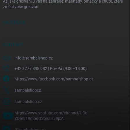
Asijské grilování u vás na zahradě: marinády, omáčky a chutě, které
změní vaše grilování
FACEBOOK
KONTAKT
info
@
sambalshop.cz
+420 777 898 982 | Po–Pá (9:00–18:00)
https://www.facebook.com/sambalshop.cz
sambalshopcz
sambalshop.cz
https://www.youtube.com/channel/UCc-
ZQm819mpqQSpnZH39jxA
@sambalshop.cz