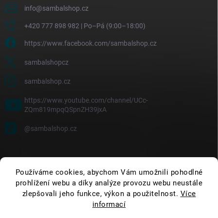
info
@
sambalshop.cz
+420 777 898 982 | Po–Pá (9:00–18:00)
https://www.facebook.com/sambalshop.cz
sambalshopcz
sambalshop.cz
https://www.youtube.com/channel/UCc-
ZQm819mpqQSpnZH39jxA
@sambalshop.cz
Používáme cookies, abychom Vám umožnili pohodlné
prohlížení webu a díky analýze provozu webu neustále
zlepšovali jeho funkce, výkon a použitelnost.
Více
informací