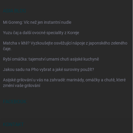
ASIA BLOG
Mi Goreng: Víc než jen instantní nudle
Yuzu čaj a další ovocné speciality z Koreje
Matcha v létě? Vyzkoušejte osvěžující nápoje z japonského zeleného
čaje.
Rybí omáčka: tajemství umami chuti asijské kuchyně
Jakou sadu na Pho vybrat a jaké suroviny použít?
Asijské grilování u vás na zahradě: marinády, omáčky a chutě, které
změní vaše grilování
FACEBOOK
KONTAKT