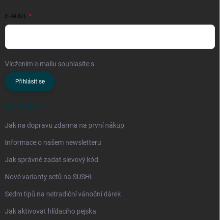
E-MAIL
Vložením e-mailu souhlasíte s
podmínkami ochrany osobních údajů
Přihlásit se
AKTUALITY
Jak na dopravu zdarma na první nákup
Informace o našem newsletteru
Jak správně zadat slevový kód
Nové varianty setů na SUSHI
Sedm tipů na netradiční vánoční dárek
Jak aktivovat hlídacího pejska