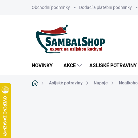
Přejít
Obchodní podmínky
Dodací a platební podmínky
na
obsah
NOVINKY
AKCE
ASIJSKÉ POTRAVINY
Domů
Asijské potraviny
Nápoje
Nealkoho