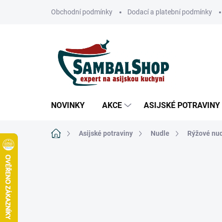
Přejít
Obchodní podmínky
Dodací a platební podmínky
na
obsah
NOVINKY
AKCE
ASIJSKÉ POTRAVINY
Domů
Asijské potraviny
Nudle
Rýžové nu