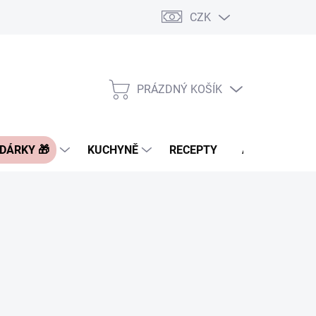
CZK
Pravidla řazení nabídek zboží
FAQ - často kladené otázky
Slevo
PRÁZDNÝ KOŠÍK
NÁKUPNÍ
KOŠÍK
 DÁRKY 🎁
KUCHYNĚ
RECEPTY
ASIA BLOG