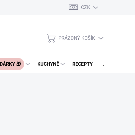
CZK
Pravidla řazení nabídek zboží
FAQ - často kladené otázky
Slevo
PRÁZDNÝ KOŠÍK
NÁKUPNÍ
KOŠÍK
 DÁRKY 🎁
KUCHYNĚ
RECEPTY
ASIA BLOG