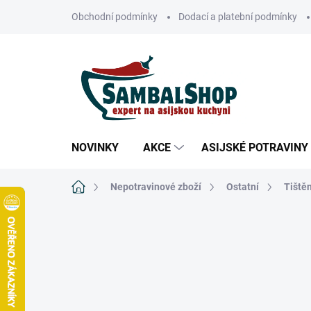
Přejít
Obchodní podmínky
Dodací a platební podmínky
na
obsah
NOVINKY
AKCE
ASIJSKÉ POTRAVINY
Domů
Nepotravinové zboží
Ostatní
Tiště