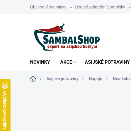
Přejít
Obchodní podmínky
Dodací a platební podmínky
na
obsah
NOVINKY
AKCE
ASIJSKÉ POTRAVINY
Domů
Asijské potraviny
Nápoje
Nealkoho