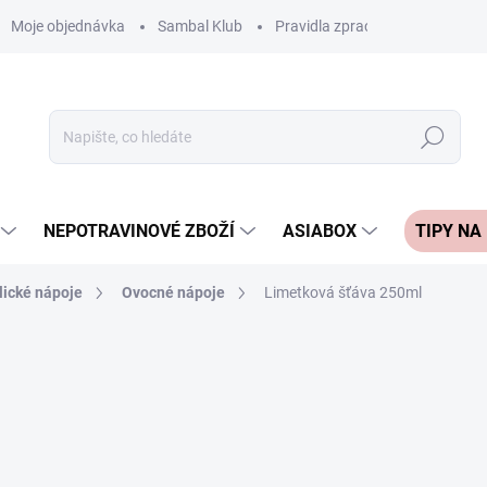
Moje objednávka
Sambal Klub
Pravidla zpracování recenzí
Hledat
NEPOTRAVINOVÉ ZBOŽÍ
ASIABOX
TIPY NA
lické nápoje
Ovocné nápoje
Limetková šťáva 250ml