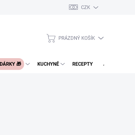
CZK
Pravidla řazení nabídek zboží
FAQ - často kladené otázky
Slevo
PRÁZDNÝ KOŠÍK
NÁKUPNÍ
KOŠÍK
 DÁRKY 🎁
KUCHYNĚ
RECEPTY
ASIA BLOG