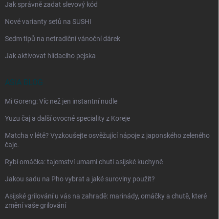
Jak správně zadat slevový kód
Nové varianty setů na SUSHI
Sedm tipů na netradiční vánoční dárek
Jak aktivovat hlídacího pejska
ASIA BLOG
Mi Goreng: Víc než jen instantní nudle
Yuzu čaj a další ovocné speciality z Koreje
Matcha v létě? Vyzkoušejte osvěžující nápoje z japonského zeleného
čaje.
Rybí omáčka: tajemství umami chuti asijské kuchyně
Jakou sadu na Pho vybrat a jaké suroviny použít?
Asijské grilování u vás na zahradě: marinády, omáčky a chutě, které
změní vaše grilování