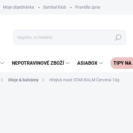
Moje objednávka
Sambal Klub
Pravidla zpracování recenzí
Hledat
NEPOTRAVINOVÉ ZBOŽÍ
ASIABOX
TIPY NA
Oleje & balzámy
Hřejivá mast STAR BALM Červená 10g