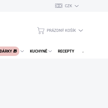
CZK
Pravidla řazení nabídek zboží
FAQ - často kladené otázky
Slevo
PRÁZDNÝ KOŠÍK
NÁKUPNÍ
KOŠÍK
 DÁRKY 🎁
KUCHYNĚ
RECEPTY
ASIA BLOG