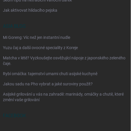
Jak aktivovat hlídacího pejska
ASIA BLOG
Mi Goreng: Víc než jen instantní nudle
Yuzu čaj a další ovocné speciality z Koreje
Matcha v létě? Vyzkoušejte osvěžující nápoje z japonského zeleného
čaje.
Rybí omáčka: tajemství umami chuti asijské kuchyně
Jakou sadu na Pho vybrat a jaké suroviny použít?
Asijské grilování u vás na zahradě: marinády, omáčky a chutě, které
změní vaše grilování
FACEBOOK