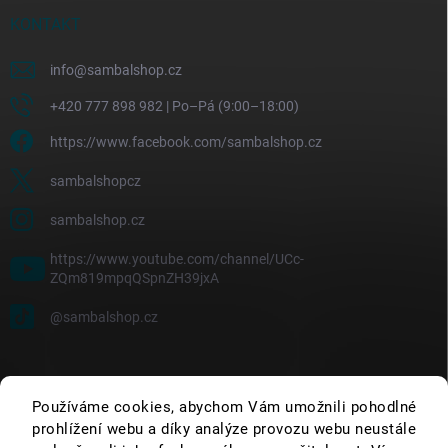
KONTAKT
info
@
sambalshop.cz
+420 777 898 982 | Po–Pá (9:00–18:00)
https://www.facebook.com/sambalshop.cz
sambalshopcz
sambalshop.cz
https://www.youtube.com/channel/UCc-
ZQm819mpqQSpnZH39jxA
@sambalshop.cz
Používáme cookies, abychom Vám umožnili pohodlné
prohlížení webu a díky analýze provozu webu neustále