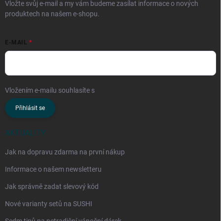
Vložte svůj e-mail a my vám budeme zasílat informace o nových
produktech na našem e-shopu.
E-MAIL
Vložením e-mailu souhlasíte s
podmínkami ochrany osobních údajů
Přihlásit se
AKTUALITY
Jak na dopravu zdarma na první nákup
Informace o našem newsletteru
Jak správně zadat slevový kód
Nové varianty setů na SUSHI
Sedm tipů na netradiční vánoční dárek