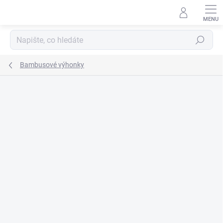
Přejít
na
obsah
Hledat
Bambusové výhonky