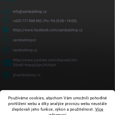
info
@
sambalshop.cz
+420 777 898 982 | Po–Pá (9:00–18:00)
https://www.facebook.com/sambalshop.cz
sambalshopcz
sambalshop.cz
https://www.youtube.com/channel/UCc-
ZQm819mpqQSpnZH39jxA
@sambalshop.cz
Používáme cookies, abychom Vám umožnili pohodlné
prohlížení webu a díky analýze provozu webu neustále
zlepšovali jeho funkce, výkon a použitelnost.
Více