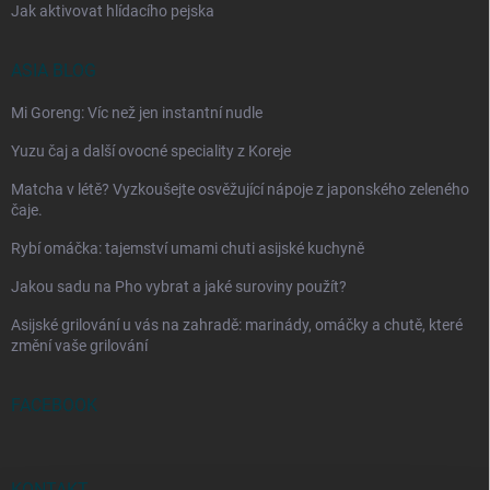
Jak aktivovat hlídacího pejska
ASIA BLOG
Mi Goreng: Víc než jen instantní nudle
Yuzu čaj a další ovocné speciality z Koreje
Matcha v létě? Vyzkoušejte osvěžující nápoje z japonského zeleného
čaje.
Rybí omáčka: tajemství umami chuti asijské kuchyně
Jakou sadu na Pho vybrat a jaké suroviny použít?
Asijské grilování u vás na zahradě: marinády, omáčky a chutě, které
změní vaše grilování
FACEBOOK
KONTAKT