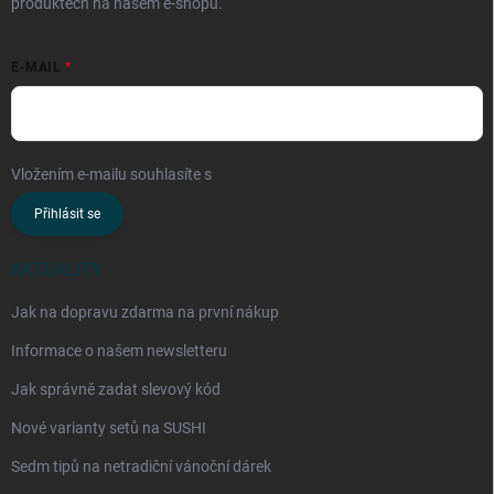
produktech na našem e-shopu.
E-MAIL
Vložením e-mailu souhlasíte s
podmínkami ochrany osobních údajů
Přihlásit se
AKTUALITY
Jak na dopravu zdarma na první nákup
Informace o našem newsletteru
Jak správně zadat slevový kód
Nové varianty setů na SUSHI
Sedm tipů na netradiční vánoční dárek