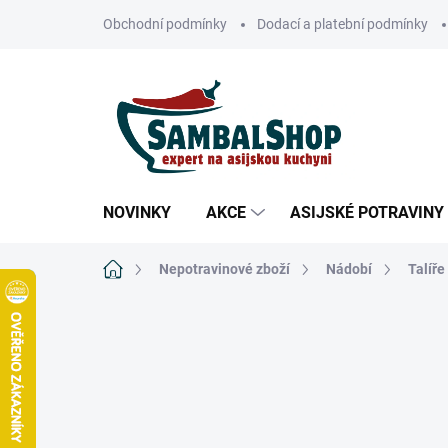
Přejít
Obchodní podmínky
Dodací a platební podmínky
na
obsah
NOVINKY
AKCE
ASIJSKÉ POTRAVINY
Domů
Nepotravinové zboží
Nádobí
Talíře