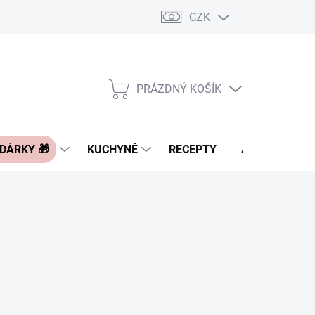
CZK
Pravidla řazení nabídek zboží
FAQ - často kladené otázky
Slevo
PRÁZDNÝ KOŠÍK
NÁKUPNÍ
KOŠÍK
 DÁRKY 🎁
KUCHYNĚ
RECEPTY
ASIA BLOG