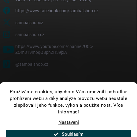
https://www.facebook.com/sambalshop.cz
sambalshopcz
sambalshop.cz
https://www.youtube.com/channel/UCc-
ZQm819mpqQSpnZH39jxA
@sambalshop.cz
Používáme cookies, abychom Vám umožnili pohodlné
prohlížení webu a díky analýze provozu webu neustále
zlepšovali jeho funkce, výkon a použitelnost.
Více
informací
Nastavení
Copyright 2026
SambalShop
. Všechna práva vyhrazena.
Upravit nastavení
cookies
Souhlasím