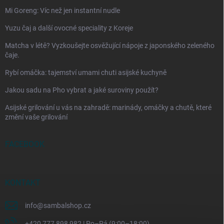
Mi Goreng: Víc než jen instantní nudle
Yuzu čaj a další ovocné speciality z Koreje
Matcha v létě? Vyzkoušejte osvěžující nápoje z japonského zeleného
čaje.
Rybí omáčka: tajemství umami chuti asijské kuchyně
Jakou sadu na Pho vybrat a jaké suroviny použít?
Asijské grilování u vás na zahradě: marinády, omáčky a chutě, které
změní vaše grilování
FACEBOOK
KONTAKT
info
@
sambalshop.cz
+420 777 898 982 | Po–Pá (9:00–18:00)