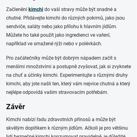
Začlenění
kimchi
do vaší stravy může být snadné a
chutné. Přidávejte kimchi do různých pokrmů, jako jsou
sendviče, saláty nebo jako přílohu k hlavním jídlům.
Můžete ho také použít jako ingredienci ve vaření,
například ve smažené rýži nebo v polévkách.
Pro začátečníky může být dobrým nápadem začít s
menšími množstvími a postupně zvyšovat, jak si zvyknete
na chuť a účinky kimchi. Experimentujte s různými druhy
kimchi, aby jste našli ten, který vám nejvíce chutná a který
nejlépe odpovídá vašim stravovacím potřebám.
Závěr
Kimchi nabízí řadu zdravotních přínosů a může být
skvělým doplňkem k různým jídlům. Ačkoli je pro většinu
lidí bezpečné kimchi konzumovat pravidelně, je důležité