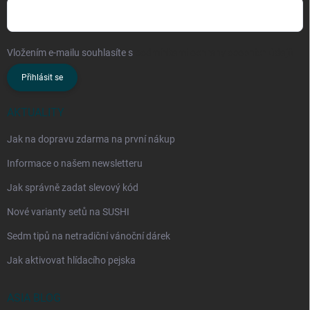
Vložením e-mailu souhlasíte s
podmínkami ochrany osobních údajů
Přihlásit se
AKTUALITY
Jak na dopravu zdarma na první nákup
Informace o našem newsletteru
Jak správně zadat slevový kód
Nové varianty setů na SUSHI
Sedm tipů na netradiční vánoční dárek
Jak aktivovat hlídacího pejska
ASIA BLOG