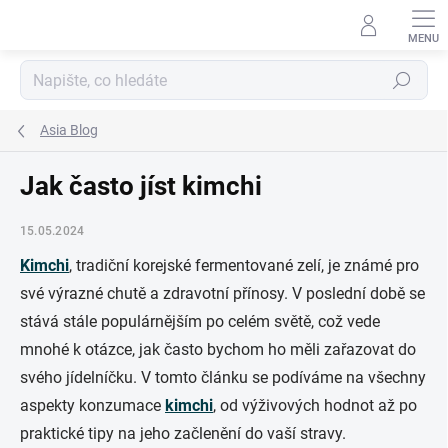
Přejít
na
obsah
Hledat
Asia Blog
Jak často jíst kimchi
15.05.2024
Kimchi
, tradiční korejské fermentované zelí, je známé pro
své výrazné chutě a zdravotní přínosy. V poslední době se
stává stále populárnějším po celém světě, což vede
mnohé k otázce, jak často bychom ho měli zařazovat do
svého jídelníčku. V tomto článku se podíváme na všechny
aspekty konzumace
kimchi
, od výživových hodnot až po
praktické tipy na jeho začlenění do vaší stravy.